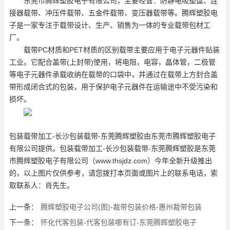
东莞市腾辉塑胶电子有限公司，主要经营：防静电吸塑盘、连
接器载带、冲压件载带、五金件载带、变压器载带等。腾辉塑胶电
子是一家专注于载带设计、生产、销售为一体的专业载带包材工
厂。
载带PC材质和PET材质的区别载带主要应用于电子元器件贴装
工业。它配合盖带(上封带)使用，将电阻，电容，晶体管，二极管
等电子元器件承载收纳在载带的口袋中，并通过在载带上方封合盖
带形成闭合式的包装，用于保护电子元器件在运输途中不受污染和
损坏。
包装载带加工-长沙包装载带-东莞腾辉塑胶由东莞市腾辉塑胶电子
有限公司提供。包装载带加工-长沙包装载带-东莞腾辉塑胶是东莞
市腾辉塑胶电子有限公司（www.thsjdz.com）今年全新升级推出
的，以上图片仅供参考，请您拨打本页面或图片上的联系电话，索
取联系人：肖先生。
上一条：
腾辉塑胶电子公司(图)-裁带包装价格-惠州裁带包装
下一条：
怀化代客包装-代客包装哪有订-东莞腾辉塑胶电子