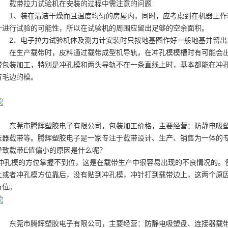
载带拉力试验机在安装的过程中需注意的问题
1、装在清洁干燥而且温度均匀的房屋内，同时，应考虑到在机器上
计进行试验的可能性，所以在试验机的周围应留出足够的空余面积。
2、电子拉力试验机体及测力计安装时只按地基图作好一般地基并留出
在生产载带时，皮料通过载带成型机导轨，在冲孔模模槽时有可能会
带包装
加工，特别是冲孔模和两头导轨不在一条直线上时，基本都能在冲
有毛边的模。
东莞市腾辉塑胶电子有限公司，包装加工价格，主要经营：防静电吸
压器载带等。腾辉塑胶电子是一家专注于载带设计、生产、销售为一体的
导致载带E值偏小的原因是什么呢？
冲孔模的方位掌握不到位，这是在载带生产中很容易出现的不良情况的。
上或者冲孔模方位靠后，没有贴到冲孔模，冲针打到载带边上，这两个原
方位。
东莞市腾辉塑胶电子有限公司，主要经营：防静电吸塑盘、连接器载