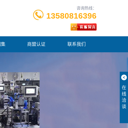
咨询热线：
13580816396
图集
商盟认证
联系我们
<
在
线
洽
谈