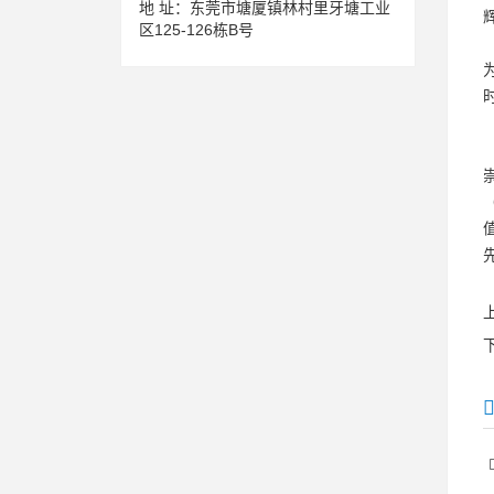
地 址：
东莞市塘厦镇林村里牙塘工业
区125-126栋B号