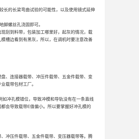
作较长的长梁弯曲试验的可能性，以及使用镜式延伸
地脚螺丝孔浇固即可。
出现刮到料带，包装加工哪里好，起灰的情况，
载
孔模槽边看到有黑灰，所以，在调机时要注意改善
塑盘、连接器载带、冲压件载带、五金件载带、变
专业载带包材工厂。
例如冲孔模错位，导致冲模和导轨没有在一条直线
因都会导致载带E值偏小。所以要掌握好冲孔模的
带、冲压件载带、五金件载带、变压器载带等。腾