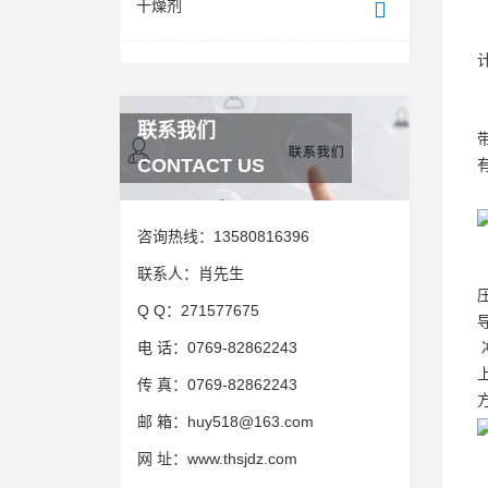
干燥剂
联系我们
CONTACT US
咨询热线：
13580816396
联系人：
肖先生
Q Q：
271577675
电 话：
0769-82862243
传 真：
0769-82862243
邮 箱：
huy518@163.com
网 址：
www.thsjdz.com