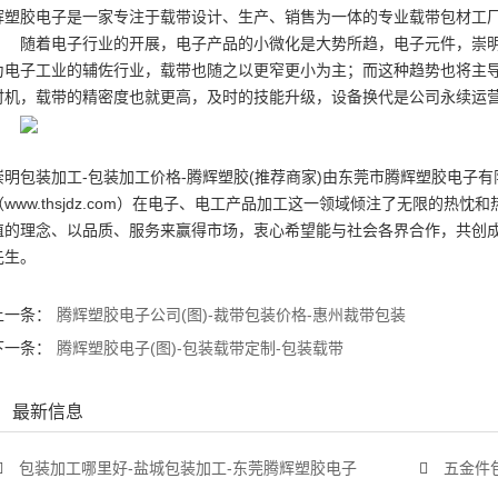
辉塑胶电子是一家专注于载带设计、生产、销售为一体的专业载带包材工
随着电子行业的开展，电子产品的小微化是大势所趋，电子元件，崇
为电子工业的辅佐行业，载带也随之以更窄更小为主；而这种趋势也将主导
时机，载带的精密度也就更高，及时的技能升级，设备换代是公司永续运营
崇明包装加工-包装加工价格-腾辉塑胶(推荐商家)由东莞市腾辉塑胶电子
（www.thsjdz.com）在电子、电工产品加工这一领域倾注了无限的
值的理念、以品质、服务来赢得市场，衷心希望能与社会各界合作，共创
先生。
上一条：
腾辉塑胶电子公司(图)-裁带包装价格-惠州裁带包装
下一条：
腾辉塑胶电子(图)-包装载带定制-包装载带
最新信息
包装加工哪里好-盐城包装加工-东莞腾辉塑胶电子
五金件