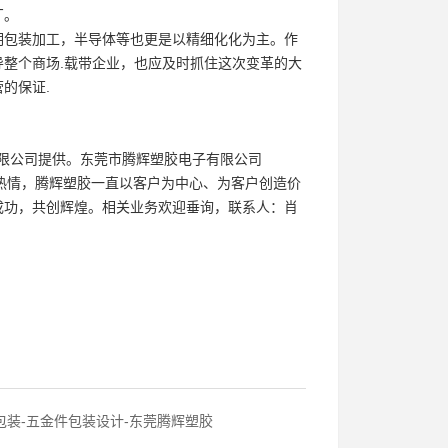
厂。
明包装加工，半导体等也更是以精细化化为主。作
整个商场.载带企业，也应及时抓住这次变革的大
的保证.
有限公司提供。东莞市腾辉塑胶电子有限公司
热忱和热情，腾辉塑胶一直以客户为中心、为客户创造价
成功，共创辉煌。相关业务欢迎垂询，联系人：肖
包装-五金件包装设计-东莞腾辉塑胶