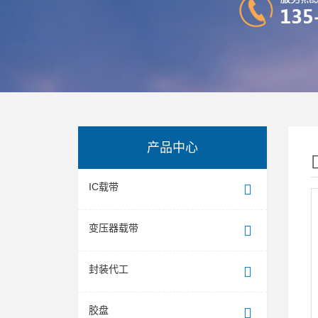
产品中心
IC载带
变压器载带
封装代工
胶盘