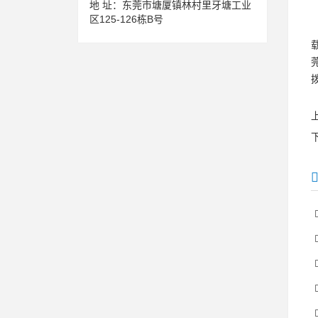
地 址：
东莞市塘厦镇林村里牙塘工业
区125-126栋B号