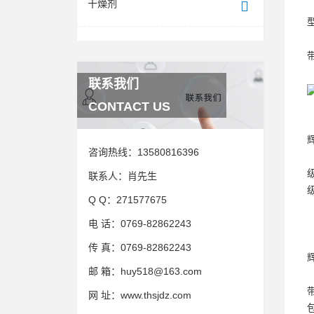
干燥剂
联系我们
CONTACT US
咨询热线：
13580816396
联系人：
肖先生
Q Q：
271577675
电 话：
0769-82862243
传 真：
0769-82862243
邮 箱：
huy518@163.com
网 址：
www.thsjdz.com