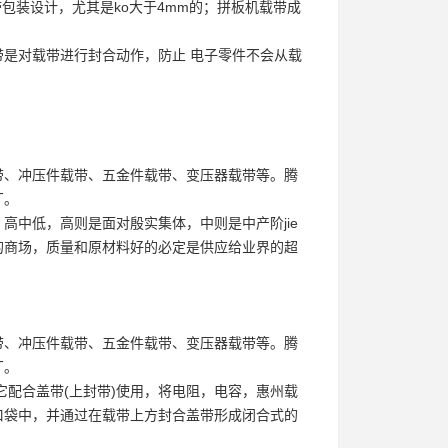
带包装
设计，尤其是ko大于4mm的；拼板机载带成
是对载带进行封合动作，防止 电子零件不会从载
带、冲压件载带、五金件载带、变压器载带等。腾
厂。
高中低，高则是面对殷实集体，中则是中产阶jie
的商场，质量和原材料好的必定是供应给业界的超
带、冲压件载带、五金件载带、变压器载带等。腾
厂。
它配合盖带(上封带)使用，将电阻，电容，惠州
载
口袋中，并通过在载带上方封合盖带形成闭合式的