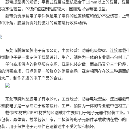
载带成型机的知识：平板式载带成型机适合于12mm以上的载带，
载
型稳定性较差，P2及F值控制难度较大，因而难以做精密成型。
载带负责承载电子零件保证电子零件的位置精度和保护不受伤害，上带
带中掉落，胶盘负责对封装好的载带进行收料动作。
东莞市腾辉塑胶电子有限公司，主要经营：防静电吸塑盘、连接器载
辉塑胶电子是一家专注于载带设计、生产、销售为一体的专业载带包材工
任何商场供应的物品都有商场，
载带包装
定做，而商场又分三个阶段，
级的消费商场，低呢则是一般群众的消费商场。载带相同存在这三种层面
级大厂，制作先进的电子产品的企业。
东莞市腾辉塑胶电子有限公司，主要经营：防静电吸塑盘、连接器载
辉塑胶电子是一家专注于载带设计、生产、销售为一体的专业载带包材工
载带PC材质和PET材质的区别载带主要应用于电子元器件贴装工业。
带包装
，晶体管，
载带包装
厂家，二极管等电子元器件承载收纳在载带的
包装，用于保护电子元器件在运输途中不受污染和损坏。