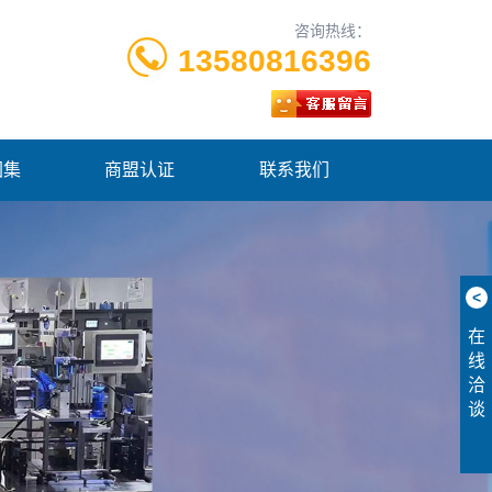
咨询热线：
13580816396
图集
商盟认证
联系我们
<
在
线
洽
谈