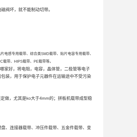
电磁阀坏，就不能制动切带。
贴片电感专用载带、综合类SMD载带、贴片电容专用载带、
C载带、HIPS载带、PE载带等。
哪家好，将电阻，电容，晶体管，二极管等电子
的包装，用于保护电子元器件在运输途中不受污染
。
装
定做，尤其是ko大于4mm的；拼板机载带成型稳
塑盘、连接器载带、冲压件载带、五金件载带、变