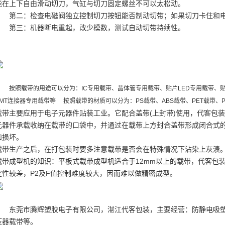
能在上下自由滑动切刀，气缸与切刀固定螺丝不可以太松动。
第二：检查电磁阀独立控制切刀按钮能否制动切带；如果切刀卡住和
第三：机器断电重起，改少模数，测试自动切带持续性。
按照载带的用途可以分为：IC专用载带、晶体管专用载带、贴片LED专用载带、
SMT连接器专用载带等 按照载带的材质可以分为：PS载带、ABS载带、PET载带、P
载带主要应用于电子元器件贴装工业。它配合盖带(上封带)使用，
代客包装
元器件承载收纳在载带的口袋中，并通过在载带上方封合盖带形成闭合式
和损坏。
载带生产之后，在打包装时要多注意载带是否会在特殊情况下沾染上灰渍
载带成型机的知识：平板式载带成型机适合于12mm以上的载带，
代客包
定性较差，P2及F值控制难度较大，因而难以做精密成型。
东莞市腾辉塑胶电子有限公司，湛江
代客包装
，主要经营：防静电吸
压器载带等。