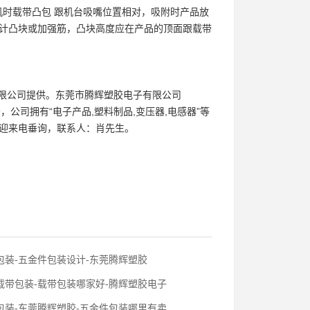
调机时载带凸包 跟机台吸嘴位置相对，吸附时产品放
设计凸块或加强筋，凸块高度应在产品的顶面跟载带
限公司提供。东莞市腾辉塑胶电子有限公司
等业务，公司拥有“电子产品,塑料制品,变压器,电感器”等
欢迎来电垂询，联系人：肖先生。
包装-五金件包装设计-东莞腾辉塑胶
载带包装-载带包装哪家好-腾辉塑胶电子
包装-东莞腾辉塑胶-五金件包装哪里有卖