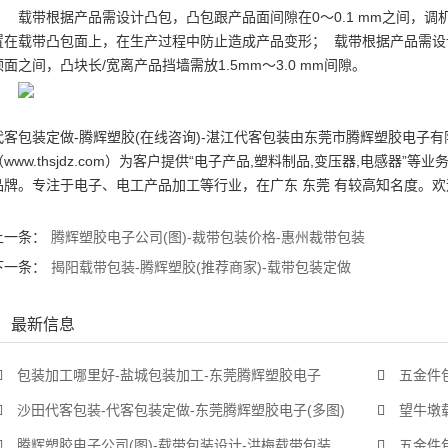
载带根据产品需设计凸包，凸包跟产品面间隙在0～0.1 mm之间，
置在载带凸包面上，在生产过程中防止造成产品变形； 载带根据产品需
顶面之间，凸块长/宽离产品挡墙需放1.5mm～3.0 mm间隙。
代客包装
定做-腾辉塑胶(在线咨询)-湛江
代客包装
由东莞市腾辉塑胶电子有
（www.thsjdz.com）为客户提供“电子产品,塑料制品,变压器,电感器”
品牌。专注于电子、电工产品加工等行业，在广东 东莞 有较高知名度。
上一条：
腾辉塑胶电子公司(图)-裁带包装价格-惠州裁带包装
下一条：
揭阳载带包装-腾辉塑胶(推荐商家)-载带包装定做
最新信息
包装加工哪里好-盐城包装加工-东莞腾辉塑胶电子
五金件
沙田代客包装-代客包装定做-东莞腾辉塑胶电子(多图)
望牛墩
腾辉塑胶电子公司(图)-载带包装设计-洪梅载带包装
五金件