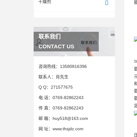
干燥剂
联系我们
CONTACT US
咨询热线：
13580816396
联系人：
肖先生
Q Q：
271577675
电 话：
0769-82862243
传 真：
0769-82862243
邮 箱：
huy518@163.com
网 址：
www.thsjdz.com