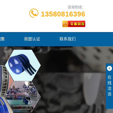
咨询热线：
13580816396
图集
商盟认证
联系我们
<
在
线
洽
谈