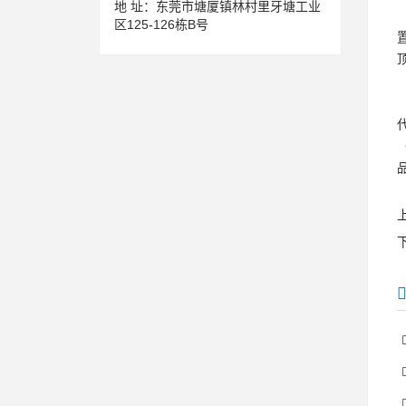
地 址：
东莞市塘厦镇林村里牙塘工业
区125-126栋B号