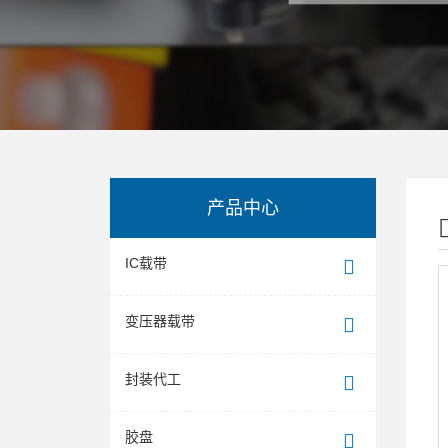
产品中心
IC载带
变压器载带
封装代工
胶盘